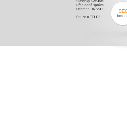
Statistiky AWStats
Přehledná správa
Ochrana DNSSEC
SE
hostin
Pouze u TELE3