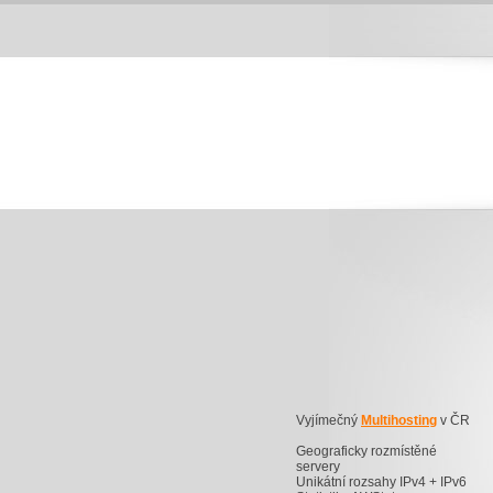
Vyjímečný
Multihosting
v ČR
Geograficky rozmístěné
servery
Unikátní rozsahy IPv4 + IPv6