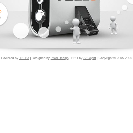
O
g
Powered by
TELE3
| Designed by
Pixel Design
| SEO by
SEOlight
| Copyright © 2005-2026